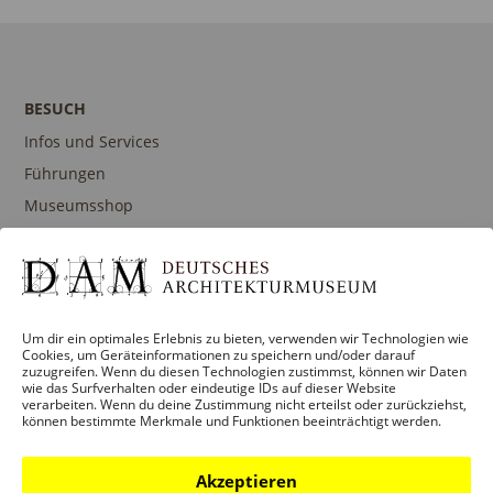
BESUCH
Infos und Services
Führungen
Museumsshop
Kontakt
PROGRAMM
Um dir ein optimales Erlebnis zu bieten, verwenden wir Technologien wie
Cookies, um Geräteinformationen zu speichern und/oder darauf
Ausstellungen
zuzugreifen. Wenn du diesen Technologien zustimmst, können wir Daten
wie das Surfverhalten oder eindeutige IDs auf dieser Website
Veranstaltungen
verarbeiten. Wenn du deine Zustimmung nicht erteilst oder zurückziehst,
können bestimmte Merkmale und Funktionen beeinträchtigt werden.
Architekturpreise
Publikationen
Akzeptieren