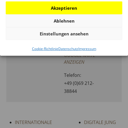
Akzeptieren
ORGANISATOR
ORT
Ablehnen
Schaumainkai 43
LOEWE
Einstellungen ansehen
Frankfurt / M.
,
SCHWERPUNKT
Hessen
D-60596
ARCHITEKTUREN
Deutschland
Cookie-Richtlinie
Datenschutz
Impressum
DES ORDNENS
GOOGLE KARTE
ANZEIGEN
Telefon:
+49 (0)69 212-
38844
INTERNATIONALE
DIGITALE JUNG