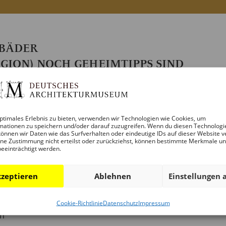
MBÄDER
GION) NOCH GEHEIMTIPPS SIND
ptimales Erlebnis zu bieten, verwenden wir Technologien wie Cookies, um
mationen zu speichern und/oder darauf zuzugreifen. Wenn du diesen Technologi
h und Buchautorin von „Public Swimming“
önnen wir Daten wie das Surfverhalten oder eindeutige IDs auf dieser Website v
ne Zustimmung nicht erteilst oder zurückziehst, können bestimmte Merkmale u
beeinträchtigt werden.
erau: Wer hätte gedacht, welche architektonischen Perlen 
ne Expertin des „Public Swimming“ und Verfasserin des gl
zeptieren
Ablehnen
Einstellungen 
ie hat 51 Freibäder, Naturbäder und Badeseen besucht, be
Cookie-Richtlinie
Datenschutz
Impressum
en