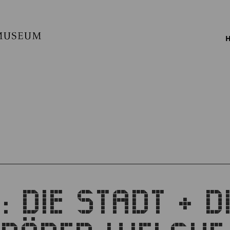
H
 DIE STADT + D