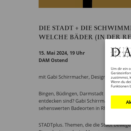
DIE STADT + DIE SCHWIM
WELCHE BÄDER (IN DER RE
15. Mai 2024, 19 Uhr
DAM Ostend
Um dir ein o
Geräteinfor
mit Gabi Schirrmacher, Designerin, Coac
zustimmst, k
Wenn du dei
Funktionen 
Bingen, Büdingen, Darmstadt oder Groß-G
entdecken sind? Gabi Schirrmacher ist ei
Ak
sehenswerten Badeorten in Rhein-Main. S
STADTplus. Themen, die die Stadt beweg