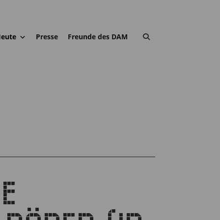
eute
Presse
Freunde des DAM
IE