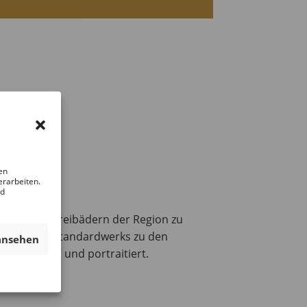
en
erarbeiten.
nd
unter den Freibädern der Region zu
eichnamigen Standardwerks zu den
ansehen
schwommen und portraitiert.