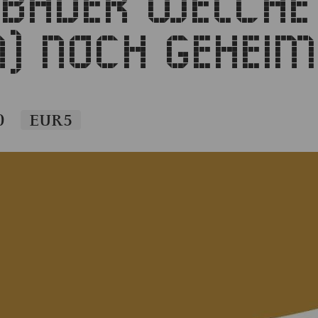
ÄDER WELCHE 
N) NOCH GEHEIM
0
EUR5