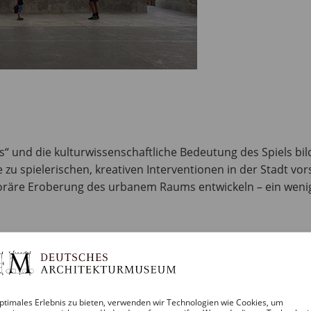
 und die kulturwissenschaftliche Bedeutung des Spiels bi
te zu spielerischen, kreativen Interventionen in der Stadt 
räre Eroberung des urbanem Raums entwickeln – ein wenig
en
d
telier, Bremen
erlin
ptimales Erlebnis zu bieten, verwenden wir Technologien wie Cookies, um