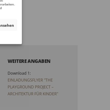
en
erarbeiten.
nd
ansehen
WEITERE ANGABEN
Download 1:
EINLADUNGSFLYER "THE
PLAYGROUND PROJECT –
ARCHITEKTUR FÜR KINDER"