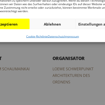
mationen zu speichern und/oder darauf zuzugreifen. Wenn du diesen Technologi
önnen wir Daten wie das Surfverhalten oder eindeutige IDs auf dieser Website v
ne Zustimmung nicht erteilst oder zurückziehst, können bestimmte Merkmale u
FRANKFURT.DE
beeinträchtigt werden.
zeptieren
Ablehnen
Einstellungen 
Zum Kalender hinzufügen
Cookie-Richtlinie
Datenschutz
Impressum
T
ORGANISATOR
 SCHAUMAINKAI
LOEWE SCHWERPUNKT
ARCHITEKTUREN DES
ORDNENS