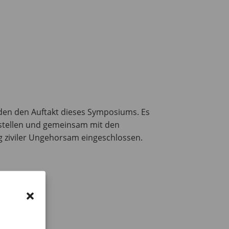
lden den Auftakt dieses Symposiums. Es
vorstellen und gemeinsam mit den
 ziviler Ungehorsam eingeschlossen.