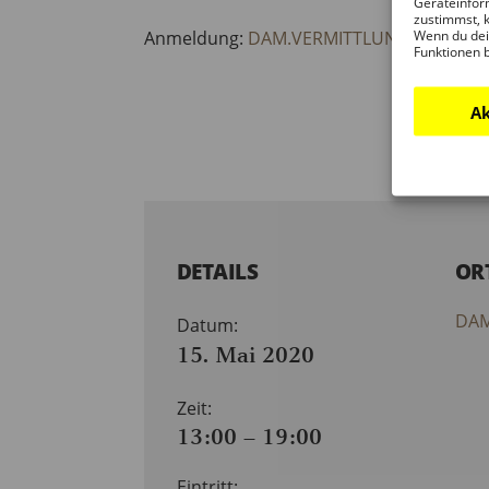
Geräteinfor
zustimmst, k
Wenn du dei
Anmeldung:
DAM.VERMITTLUNG@STADT-
Funktionen 
Ak
DETAILS
OR
DAM
Datum:
15. Mai 2020
Zeit:
13:00 – 19:00
Eintritt: