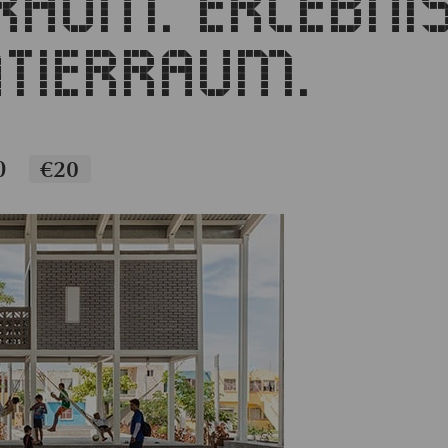
RAUM. ERLEBNI
TIERRAUM.
0
€20