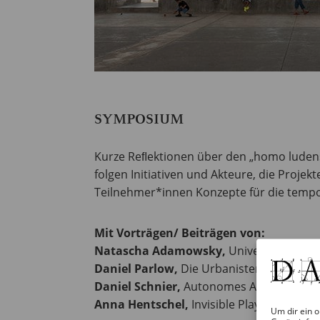
SYMPOSIUM
Kurze Reﬂektionen über den „homo ludens“
folgen Initiativen und Akteure, die Projek
Teilnehmer*innen Konzepte für die tempo
Mit Vorträgen/ Beiträgen von:
Natascha Adamowsky,
Universität Sieg
Daniel Parlow,
Die Urbanisten, Dortmun
Daniel Schnier,
Autonomes Architektur A
Anna Hentschel,
Invisible Playgrounds, B
Um dir ein o