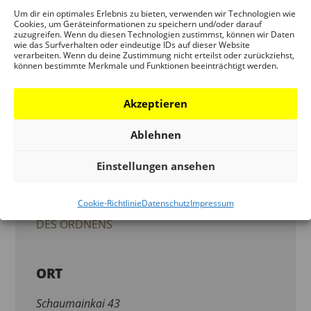
17:00 – 19:00
Um dir ein optimales Erlebnis zu bieten, verwenden wir Technologien wie
Cookies, um Geräteinformationen zu speichern und/oder darauf
zuzugreifen. Wenn du diesen Technologien zustimmst, können wir Daten
Veranstaltungskategorien:
wie das Surfverhalten oder eindeutige IDs auf dieser Website
verarbeiten. Wenn du deine Zustimmung nicht erteilst oder zurückziehst,
ARCHITEKTURPREIS
,
VERANSTALTUNG
können bestimmte Merkmale und Funktionen beeinträchtigt werden.
Veranstaltung-Tags:
BP-DAM-PREIS2020
,
MEGA-MENU
Akzeptieren
Ablehnen
ORGANISATOREN
Einstellungen ansehen
JUNG
Cookie-Richtlinie
Datenschutz
Impressum
LOEWE SCHWERPUNKT ARCHITEKTUREN
DES ORDNENS
ORT
Schaumainkai 43