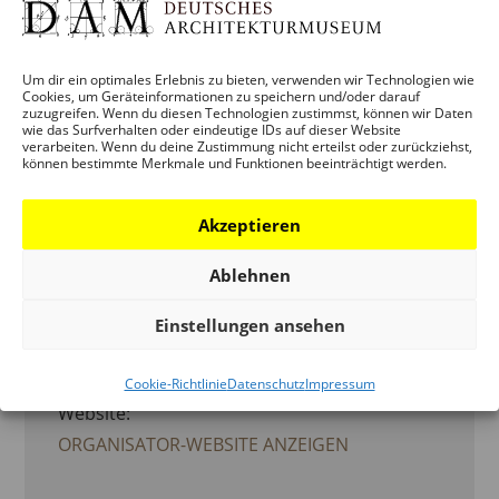
VERANSTALTUNG
,
VERMITTLUNG
Um dir ein optimales Erlebnis zu bieten, verwenden wir Technologien wie
Cookies, um Geräteinformationen zu speichern und/oder darauf
ORGANISATOR
zuzugreifen. Wenn du diesen Technologien zustimmst, können wir Daten
wie das Surfverhalten oder eindeutige IDs auf dieser Website
verarbeiten. Wenn du deine Zustimmung nicht erteilst oder zurückziehst,
DEUTSCHES ARCHITEKTURMUSEUM
können bestimmte Merkmale und Funktionen beeinträchtigt werden.
(DAM)
Akzeptieren
Telefon:
069 - 212 38844
Ablehnen
Einstellungen ansehen
E-Mail:
info.dam@stadt-frankfurt.de
Cookie-Richtlinie
Datenschutz
Impressum
Website:
ORGANISATOR-WEBSITE ANZEIGEN