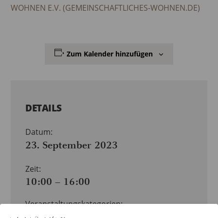
WOHNEN E.V. (GEMEINSCHAFTLICHES-WOHNEN.DE)
Zum Kalender hinzufügen
DETAILS
Datum:
23. September 2023
Zeit:
10:00 – 16:00
Veranstaltungskategorien:
KINDER, JUGENDLICHE & FAMILIEN
,