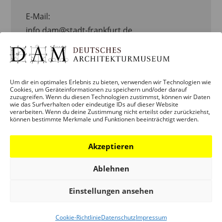
E-Mail:
info.dam@stadt-frankfurt.de
Website:
ORGANISATOR-WEBSITE ANZEIGEN
Um dir ein optimales Erlebnis zu bieten, verwenden wir Technologien wie
Cookies, um Geräteinformationen zu speichern und/oder darauf
zuzugreifen. Wenn du diesen Technologien zustimmst, können wir Daten
ORT
wie das Surfverhalten oder eindeutige IDs auf dieser Website
verarbeiten. Wenn du deine Zustimmung nicht erteilst oder zurückziehst,
können bestimmte Merkmale und Funktionen beeinträchtigt werden.
DEUTSCHES ARCHITEKTURMUSEUM
(DAM)
Akzeptieren
Schaumainkai 43
Frankfurt / M.
,
Hessen
D-60596
GOOGLE
Ablehnen
KARTE ANZEIGEN
Einstellungen ansehen
Telefon:
+49 (0)69 212-38844
Cookie-Richtlinie
Datenschutz
Impressum