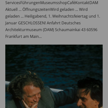
ServicesFührungenMuseumsshopCaféKontaktDAM
Aktuell ... ÖffnungszeitenWird geladen ... Wird
geladen ... Heiligabend, 1. Weihnachtsfeiertag und 1.
Januar GESCHLOSSEN! Anfahrt Deutsches
Architekturmuseum (DAM) Schaumainkai 43 60596
Frankfurt am Main...