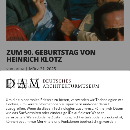
ZUM 90. GEBURTSTAG VON
HEINRICH KLOTZ
von
anna
|
März 21, 2025
Heinrich Klotz, der Gründungsdirektor des
Deutschen Architekturmuseums (DAM), ist im Jahr
1999 im Alter von nur 64 Jahren viel zu früh
Um dir ein optimales Erlebnis zu bieten, verwenden wir Technologien wie
Cookies, um Geräteinformationen zu speichern und/oder darauf
verstorben. Am 20. März 2025 hätte der visionäre
zuzugreifen. Wenn du diesen Technologien zustimmst, können wir Daten
Architekturhistoriker seinen 90. Geburtstag gefeiert.
wie das Surfverhalten oder eindeutige IDs auf dieser Website
verarbeiten. Wenn du deine Zustimmung nicht erteilst oder zurückziehst,
„Entgegen allen Erwartungen...
können bestimmte Merkmale und Funktionen beeinträchtigt werden.