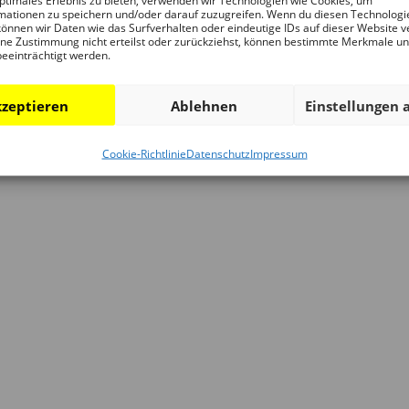
ptimales Erlebnis zu bieten, verwenden wir Technologien wie Cookies, um
mationen zu speichern und/oder darauf zuzugreifen. Wenn du diesen Technologi
önnen wir Daten wie das Surfverhalten oder eindeutige IDs auf dieser Website v
ne Zustimmung nicht erteilst oder zurückziehst, können bestimmte Merkmale u
beeinträchtigt werden.
zeptieren
Ablehnen
Einstellungen 
n,
ngen,
altungen,
1982)
Cookie-Richtlinie
Datenschutz
Impressum
dt im Wandel
 MEHR THEATER?