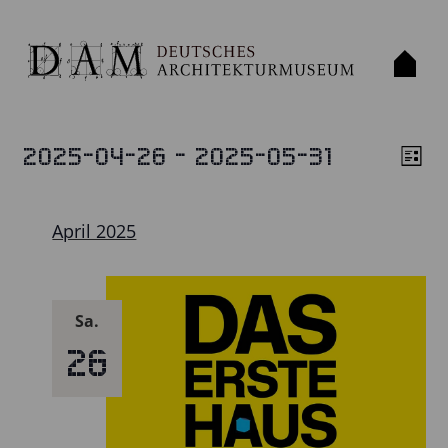
 - 
2025-04-26
2025-05-31
VERANSTALTUNGEN
Liste
ANS
VE
Datum
ANS
NAV
wählen.
NAV
April 2025
Sa.
26