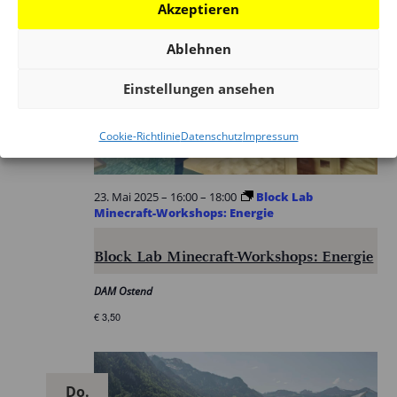
Akzeptieren
Ablehnen
Fr.
23
Einstellungen ansehen
Cookie-Richtlinie
Datenschutz
Impressum
23. Mai 2025 – 16:00
–
18:00
Block Lab
Minecraft-Workshops: Energie
Block Lab Minecraft-Workshops: Energie
DAM Ostend
€ 3,50
Do.