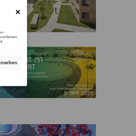
en
erarbeiten.
nd
ansehen