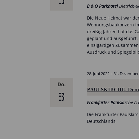
3
B & O Parkhotel
Dietrich-B
Die Neue Heimat war der
Wohnungsbaukonzern im 
dreißig Jahren hat das
geplant und ausgeführt.
einzigartigen Zusammensp
Ausdruck und Spiegelbil
28. Juni 2022
–
31. Dezember
Do.
PAULSKIRCHE. Demok
3
Frankfurter Paulskirche
Fr
Die Frankfurter Paulskir
Deutschlands.