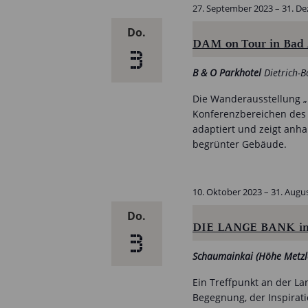
27. September 2023
–
31. D
Do.
DAM on Tour in Bad
3
B & O Parkhotel
Dietrich-B
Die Wanderausstellung „E
Konferenzbereichen des 
adaptiert und zeigt anha
begrünter Gebäude.
10. Oktober 2023
–
31. Augu
Do.
DIE LANGE BANK im
3
Schaumainkai (Höhe Metzl
Ein Treffpunkt an der Lan
Begegnung, der Inspirati