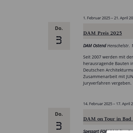
1. Februar 2025
–
21. April 2
Do.
DAM Preis 2025
3
DAM Ostend
Henschelstr. 
Seit 2007 werden mit dem
herausragende Bauten in
Deutschen Architekturmu
Zusammenarbeit mit JUNG
Juryverfahren vergeben.
14. Februar 2025
–
17. April 
Do.
DAM on Tour in Bad
3
Spessart FORUM Kultur
Fr