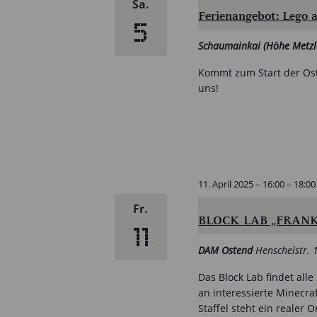
Sa.
Ferienangebot: Lego 
5
Schaumainkai (Höhe Metzl
Kommt zum Start der Ost
uns!
11. April 2025 – 16:00
–
18:00
Fr.
BLOCK LAB „FRAN
11
DAM Ostend
Henschelstr. 
Das Block Lab findet all
an interessierte Minecra
Staffel steht ein realer 