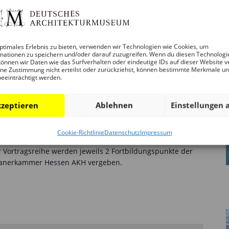
trägen zum Thema gemeinschaftliches Wohnen in
n sich verschiedene Wohninitiativen vor.
ptimales Erlebnis zu bieten, verwenden wir Technologien wie Cookies, um
mationen zu speichern und/oder darauf zuzugreifen. Wenn du diesen Technologi
önnen wir Daten wie das Surfverhalten oder eindeutige IDs auf dieser Website v
ne Zustimmung nicht erteilst oder zurückziehst, können bestimmte Merkmale u
beeinträchtigt werden.
zeptieren
Ablehnen
Einstellungen 
eue Stadträume in Copenhagen
Cookie-Richtlinie
Datenschutz
Impressum
 Vortragsreihe werden jeweils 2 Fortbildungspunkte der
planerkammer Hessen AKH vergeben.