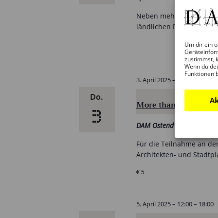
Neben mehreren Fachbei
ländlichen Räumen stelle
Um dir ein o
Geräteinfor
zustimmst, k
Wenn du dei
Funktionen 
3. April 2025 – 19:00
–
21:00
Do.
Ak
More than Sport — n
3
DAM Ostend
Für die Teilnahme an der
Architekten- und Stadt
€ 5
5. April 2025 – 12:00
–
18:00