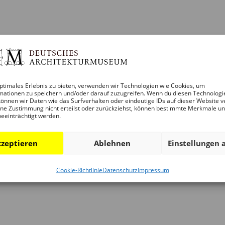
,
gen,
tungen,
ltung,
ptimales Erlebnis zu bieten, verwenden wir Technologien wie Cookies, um
mationen zu speichern und/oder darauf zuzugreifen. Wenn du diesen Technologi
önnen wir Daten wie das Surfverhalten oder eindeutige IDs auf dieser Website v
ne Zustimmung nicht erteilst oder zurückziehst, können bestimmte Merkmale u
beeinträchtigt werden.
ng:
zeptieren
Ablehnen
Einstellungen 
ung
Cookie-Richtlinie
Datenschutz
Impressum
,
gen,
tungen,