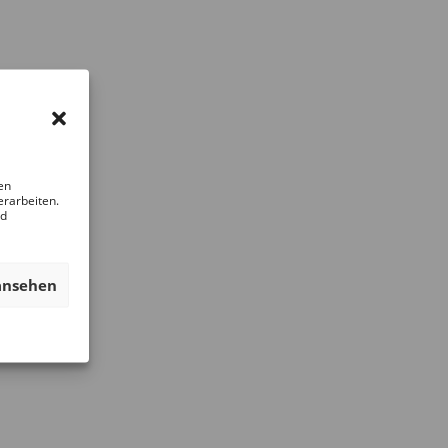
en
erarbeiten.
nd
ansehen