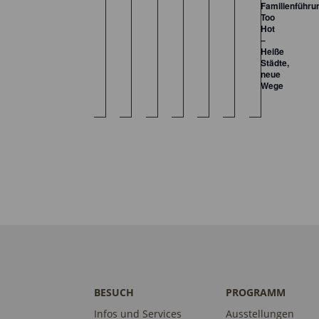
Familienführu
Too
Hot
–
Heiße
Städte,
neue
Wege
BESUCH
PROGRAMM
Infos und Services
Ausstellungen