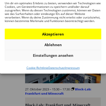
Um dir ein optimales Erlebnis zu bieten, verwenden wir Technologien wie
Dialog im Museum #20:
Cookies, um Geräteinformationen zu speichern und/oder darauf
FAKTENCHECK HEIZGESETZ. DIE
zuzugreifen. Wenn du diesen Technologien zustimmst, können wir Daten
wie das Surfverhalten oder eindeutige IDs auf dieser Website
ZUKUNFT DES HEIZENS IM
verarbeiten. Wenn du deine Zustimmung nicht erteilst oder zurückziehst,
können bestimmte Merkmale und Funktionen beeinträchtigt werden.
GEBÄUDEBESTAND
DAM Ostend
Akzeptieren
Ablehnen
Fr.
Einstellungen ansehen
27
Cookie-Richtlinie
Datenschutz
Impressum
27. Oktober 2023 – 15:30
–
17:30
Block-Lab:
Frankfurt und Minecraft
Block-Lab: Frankfurt und Minecraft