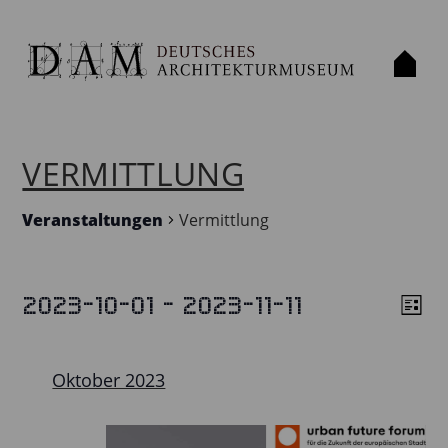
VERMITTLUNG
Veranstaltungen
Vermittlung
 - 
2023-10-01
2023-11-11
VERANSTALTUNGEN
Liste
ANS
VE
Datum
ANS
NAV
wählen.
NAV
Oktober 2023