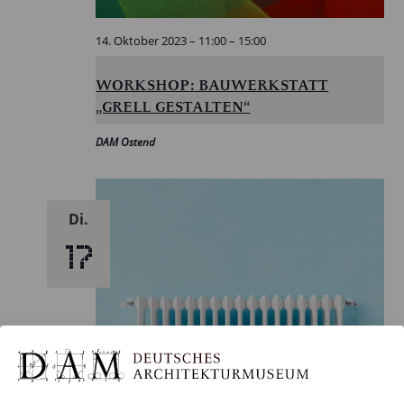
14. Oktober 2023 – 11:00
–
15:00
WORKSHOP: BAUWERKSTATT
„GRELL GESTALTEN“
DAM Ostend
Di.
17
17. Oktober 2023 – 19:00
–
21:00