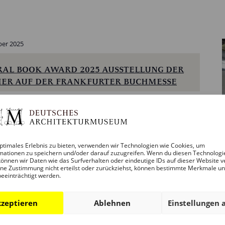
ber 2025
AL BOOK AWARD 2025 AUSSTELLUNG DER
ER AUF DER FRANKFURTER BUCHMESSE
nd J1587, Ludwig-Erhard-Anlage 1, Frankfurt am Main
ankfurter Buchmesse und das Deutsche Architekturmuseum
ationalen DAM Architectural Book Award aus und rufen alle
uchverlage weltweit
ptimales Erlebnis zu bieten, verwenden wir Technologien wie Cookies, um
mationen zu speichern und/oder darauf zuzugreifen. Wenn du diesen Technologi
önnen wir Daten wie das Surfverhalten oder eindeutige IDs auf dieser Website v
ne Zustimmung nicht erteilst oder zurückziehst, können bestimmte Merkmale u
beeinträchtigt werden.
zeptieren
Ablehnen
Einstellungen 