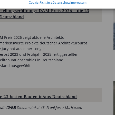
Cookie-Richtlinie
Datenschutz
Impressum
sstellungseröffnung: DAM Preis 2026 – die 23
 Deutschland
 Preis 2026 zeigt aktuelle Architektur
erkenswerte Projekte deutscher Architekturbüros
 Jury hat aus einer Longlist
rbst 2023 und Frühjahr 2025 fertiggestellten
ellten Bauensembles in Deutschland
usland ausgewählt.
 23 besten Bauten in/aus Deutschland
seum (DAM)
Schaumainkai 43, Frankfurt / M., Hessen