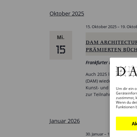
Oktober 2025
15. Oktober 2025
–
19. Okto
Mi.
DAM ARCHITECTUR
15
PRÄMIERTEN BÜCH
Frankfurter Buchmesse
Sta
Auch 2025 loben die Fr
(DAM) wieder den intern
Kunst- und Architekturb
Um dir ein o
Geräteinfor
zur Teilnahme auf.
zustimmst, k
Wenn du dei
Funktionen 
Januar 2026
Ak
30. Januar – 19:00