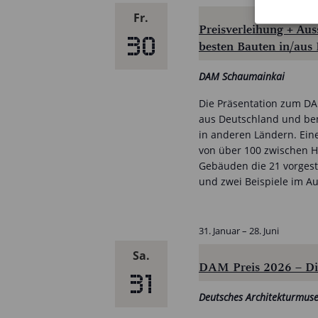
Fr.
Preisverleihung + Au
30
besten Bauten in/aus
DAM Schaumainkai
Die Präsentation zum DAM
aus Deutschland und bem
in anderen Ländern. Eine
von über 100 zwischen He
Gebäuden die 21 vorgest
und zwei Beispiele im A
31. Januar
–
28. Juni
Sa.
DAM Preis 2026 – Die
31
Deutsches Architekturmu