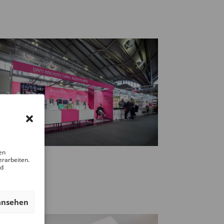
en
erarbeiten.
nd
ansehen