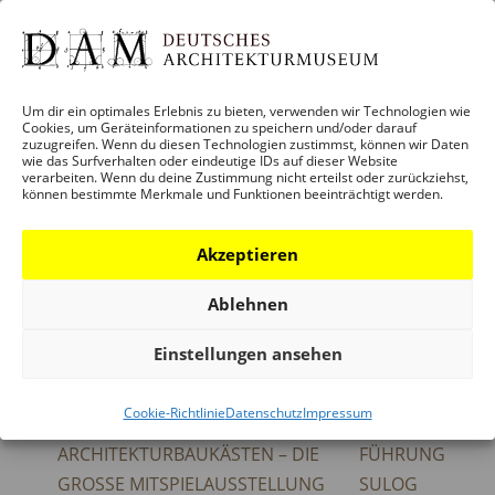
€ 7
Veranstaltungskategorie:
VERANSTALTUNG
Um dir ein optimales Erlebnis zu bieten, verwenden wir Technologien wie
Cookies, um Geräteinformationen zu speichern und/oder darauf
Veranstaltung-Tags:
BEGLEITPROGRAMM
zuzugreifen. Wenn du diesen Technologien zustimmst, können wir Daten
wie das Surfverhalten oder eindeutige IDs auf dieser Website
ARCHITEKTURBAUKÄSTEN
,
MEGA-MENU
verarbeiten. Wenn du deine Zustimmung nicht erteilst oder zurückziehst,
können bestimmte Merkmale und Funktionen beeinträchtigt werden.
ORT
Akzeptieren
DAM SCHAUMAINKAI
Ablehnen
Einstellungen ansehen
Cookie-Richtlinie
Datenschutz
Impressum
FAMILIENFÜHRUNG:
AFTER WORK
ARCHITEKTURBAUKÄSTEN – DIE
FÜHRUNG
GROSSE MITSPIELAUSSTELLUNG
SULOG