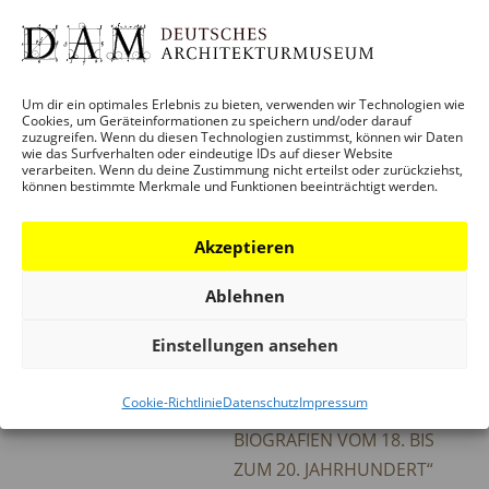
Veranstaltung-Tags:
BELGLEITPROGRAMM
NICHTS NEUES
,
MEGA-MENU-
VERMITTLUNG
Um dir ein optimales Erlebnis zu bieten, verwenden wir Technologien wie
Cookies, um Geräteinformationen zu speichern und/oder darauf
zuzugreifen. Wenn du diesen Technologien zustimmst, können wir Daten
ORT
wie das Surfverhalten oder eindeutige IDs auf dieser Website
verarbeiten. Wenn du deine Zustimmung nicht erteilst oder zurückziehst,
können bestimmte Merkmale und Funktionen beeinträchtigt werden.
ONLINE
Deutschland
GOOGLE KARTE ANZEIGEN
Akzeptieren
Ablehnen
Einstellungen ansehen
BAUHERRENSEMINAR
BUCHVORSTELLUNG:
„SCHWULE ARCHITEKTEN.
Cookie-Richtlinie
Datenschutz
Impressum
VERSCHWIEGENE
BIOGRAFIEN VOM 18. BIS
ZUM 20. JAHRHUNDERT“