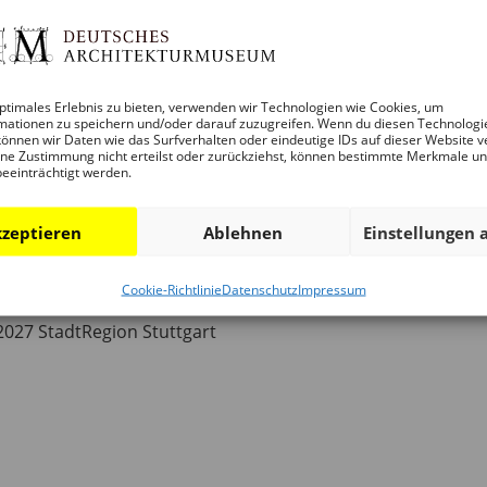
ptimales Erlebnis zu bieten, verwenden wir Technologien wie Cookies, um
mationen zu speichern und/oder darauf zuzugreifen. Wenn du diesen Technologi
önnen wir Daten wie das Surfverhalten oder eindeutige IDs auf dieser Website v
ne Zustimmung nicht erteilst oder zurückziehst, können bestimmte Merkmale u
beeinträchtigt werden.
zeptieren
Ablehnen
Einstellungen 
IEDLUNGEN FÜR DEN STÄDTEBAU DER 
Cookie-Richtlinie
Datenschutz
Impressum
 2027 StadtRegion Stuttgart