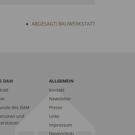
ABGESAGT! BAUWERKSTATT
S DAM
ALLGEMEIN
trait
Kontakt
am
Newsletter
eunde des DAM
Presse
onsoren und
Links
erstützer
Impressum
Datenschutz