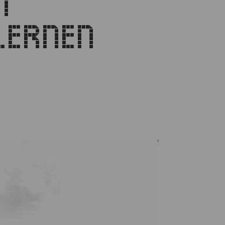
S
RNEN K