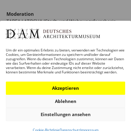
Moderation
TABEA LATOCHA (Stadt- und Wohnungsforscherin,
Postdoktorandin am Institut für Europäische
Urbanistik der Bauhaus-Universität Weimar)
Um dir ein optimales Erlebnis zu bieten, verwenden wir Technologien wie
Eine Kooperation mit der Nationalen
Cookies, um Geräteinformationen zu speichern und/oder darauf
zuzugreifen. Wenn du diesen Technologien zustimmst, können wir Daten
Stadtentwicklungspolitik (NSP)
wie das Surfverhalten oder eindeutige IDs auf dieser Website
verarbeiten. Wenn du deine Zustimmung nicht erteilst oder zurückziehst,
können bestimmte Merkmale und Funktionen beeinträchtigt werden.
Zum Kalender hinzufügen
Akzeptieren
Ablehnen
Einstellungen ansehen
DETAILS
Cookie-Richtlinie
Datenschutz
Impressum