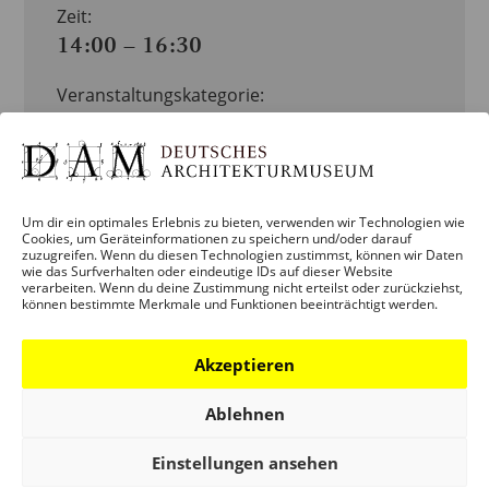
Zeit:
14:00 – 16:30
Veranstaltungskategorie:
VERANSTALTUNG
Veranstaltung-Tags:
BP-NEUE-HEIMAT
Um dir ein optimales Erlebnis zu bieten, verwenden wir Technologien wie
ORGANISATOR
ORT
Cookies, um Geräteinformationen zu speichern und/oder darauf
zuzugreifen. Wenn du diesen Technologien zustimmst, können wir Daten
wie das Surfverhalten oder eindeutige IDs auf dieser Website
Schaumainkai 43
LOEWE
verarbeiten. Wenn du deine Zustimmung nicht erteilst oder zurückziehst,
können bestimmte Merkmale und Funktionen beeinträchtigt werden.
Frankfurt / M.
,
SCHWERPUNKT
Hessen
D-60596
ARCHITEKTUREN
Deutschland
Akzeptieren
DES ORDNENS
GOOGLE KARTE
Ablehnen
ANZEIGEN
Einstellungen ansehen
Telefon: