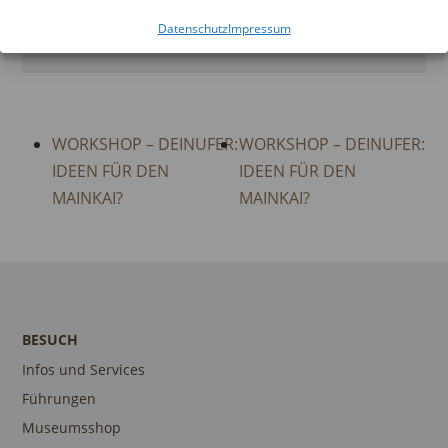
+49 (0)69 212-
Datenschutz
Impressum
38844
WORKSHOP – DEINUFER:
WORKSHOP – DEINUFER:
IDEEN FÜR DEN
IDEEN FÜR DEN
MAINKAI?
MAINKAI?
BESUCH
Infos und Services
Führungen
Museumsshop