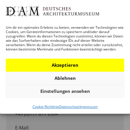
Veranstaltungskategorie:
VERANSTALTUNG
Veranstaltung-Tags:
BP-PAULSKIRCHE
Um dir ein optimales Erlebnis zu bieten, verwenden wir Technologien wie
Cookies, um Geräteinformationen zu speichern und/oder darauf
zuzugreifen. Wenn du diesen Technologien zustimmst, können wir Daten
wie das Surfverhalten oder eindeutige IDs auf dieser Website
Website:
verarbeiten. Wenn du deine Zustimmung nicht erteilst oder zurückziehst,
können bestimmte Merkmale und Funktionen beeinträchtigt werden.
HTTPS://WWW.ARCHITOUR.DE/TOUR-
BUCHEN/
Akzeptieren
ORGANISATOR
Ablehnen
Einstellungen ansehen
ARCHITOUR
Telefon:
Cookie-Richtlinie
Datenschutz
Impressum
+49 (0)177 811 6904
E-Mail: