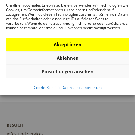
Um dir ein optimales Erlebnis zu bieten, verwenden wir Technologien wie
Cookies, um Geräteinformationen zu speichern und/oder darauf
zuzugreifen. Wenn du diesen Technologien zustimmst, können wir Daten
ORT
wie das Surfverhalten oder eindeutige IDs auf dieser Website
verarbeiten. Wenn du deine Zustimmung nicht erteilst oder zurückziehst,
können bestimmte Merkmale und Funktionen beeinträchtigt werden.
DAM SCHAUMAINKAI
Akzeptieren
Ablehnen
DIGITALE FÜHRUNG:
DIGITALE FÜHRUNG:
Einstellungen ansehen
EINFACH GRÜN – DIE
EINFACH GRÜN – DIE
BAUTEN
BAUTEN
Cookie-Richtlinie
Datenschutz
Impressum
BESUCH
Infos und Services