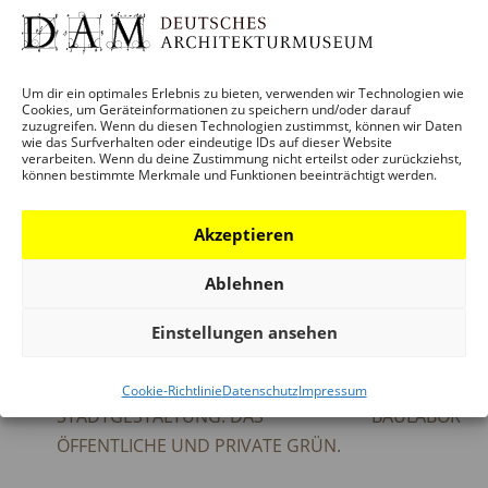
Zeit:
14:00 – 17:30
Um dir ein optimales Erlebnis zu bieten, verwenden wir Technologien wie
Veranstaltungskategorien:
Cookies, um Geräteinformationen zu speichern und/oder darauf
zuzugreifen. Wenn du diesen Technologien zustimmst, können wir Daten
VERANSTALTUNG
,
VERMITTLUNG
wie das Surfverhalten oder eindeutige IDs auf dieser Website
verarbeiten. Wenn du deine Zustimmung nicht erteilst oder zurückziehst,
können bestimmte Merkmale und Funktionen beeinträchtigt werden.
ORT
Akzeptieren
DAM SCHAUMAINKAI
Ablehnen
Einstellungen ansehen
EINFACH GRÜN TALK: KLIMA UND
ABGESAGT:
Cookie-Richtlinie
Datenschutz
Impressum
STADTGESTALTUNG. DAS
BAULABOR
ÖFFENTLICHE UND PRIVATE GRÜN.