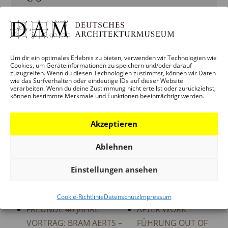
Veranstaltungskategorien:
ERWACHSENE
,
KINDER, JUGENDLICHE &
FAMILIEN
,
SCHULE & KITA
,
Um dir ein optimales Erlebnis zu bieten, verwenden wir Technologien wie
VERANSTALTUNG
,
VERMITTLUNG
Cookies, um Geräteinformationen zu speichern und/oder darauf
zuzugreifen. Wenn du diesen Technologien zustimmst, können wir Daten
Veranstaltung-Tags:
MEGA-MENU-
wie das Surfverhalten oder eindeutige IDs auf dieser Website
verarbeiten. Wenn du deine Zustimmung nicht erteilst oder zurückziehst,
VERMITTLUNG
können bestimmte Merkmale und Funktionen beeinträchtigt werden.
Akzeptieren
ORT
Ablehnen
DAM SCHAUMAINKAI
Einstellungen ansehen
Cookie-Richtlinie
Datenschutz
Impressum
FREUNDE 40 JAHRE
AFTER WORK
VORTRAG: BRAM AERTS –
FÜHRUNG OUT OF