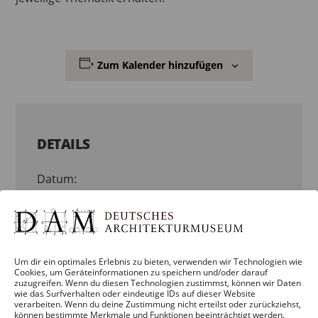
Zum Kalender hinzufügen
DETAILS
Datum:
9. August
Zeit:
13:00 – 14:00
Um dir ein optimales Erlebnis zu bieten, verwenden wir Technologien wie
Cookies, um Geräteinformationen zu speichern und/oder darauf
Veranstaltungskategorien:
zuzugreifen. Wenn du diesen Technologien zustimmst, können wir Daten
wie das Surfverhalten oder eindeutige IDs auf dieser Website
KINDER, JUGENDLICHE & FAMILIEN
,
verarbeiten. Wenn du deine Zustimmung nicht erteilst oder zurückziehst,
können bestimmte Merkmale und Funktionen beeinträchtigt werden.