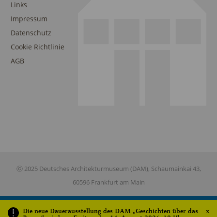
Links
Impressum
Datenschutz
Cookie Richtlinie
AGB
ⓒ 2025 Deutsches Architekturmuseum (DAM), Schaumainkai 43,
60596 Frankfurt am Main
Die neue Dauerausstellung des DAM „Geschichten über das
x
This site is registered on
wpml.org
as a development site. Switch to a