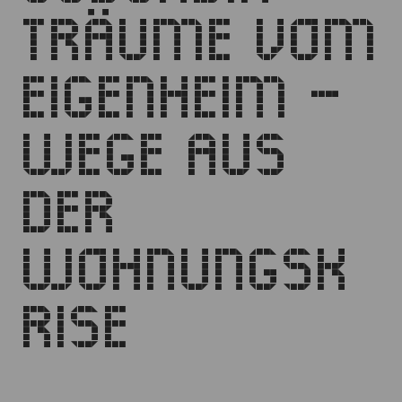
TRÄUME VOM
EIGENHEIM –
WEGE AUS
DER
WOHNUNGSK
RISE