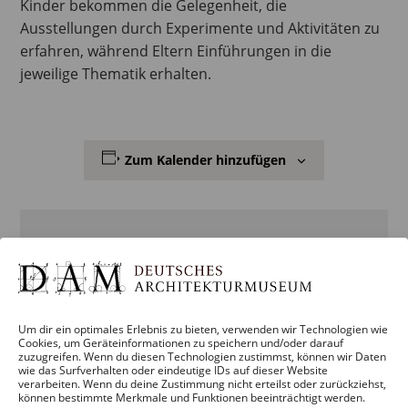
Kinder bekommen die Gelegenheit, die
Ausstellungen durch Experimente und Aktivitäten zu
erfahren, während Eltern Einführungen in die
jeweilige Thematik erhalten.
Zum Kalender hinzufügen
DETAILS
Datum:
18. Januar
Um dir ein optimales Erlebnis zu bieten, verwenden wir Technologien wie
Cookies, um Geräteinformationen zu speichern und/oder darauf
zuzugreifen. Wenn du diesen Technologien zustimmst, können wir Daten
wie das Surfverhalten oder eindeutige IDs auf dieser Website
Zeit:
verarbeiten. Wenn du deine Zustimmung nicht erteilst oder zurückziehst,
13:00 – 14:00
können bestimmte Merkmale und Funktionen beeinträchtigt werden.