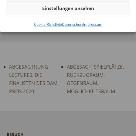
Einstellungen ansehen
ORT
Cookie-Richtlinie
Datenschutz
Impressum
DAM SCHAUMAINKAI
ABGESAGT! JUNG
ABGESAGT! SPIELPLÄTZE:
LECTURES. DIE
RÜCKZUGRAUM.
FINALISTEN DES DAM
GEGENRAUM.
PREIS 2020.
MÖGLICHKEITSRAUM.
BESUCH