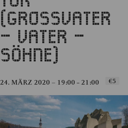
(GROSSVATER –
VATER – S
ÖHNE)
€5
24. MÄRZ 2020 – 19:00
21:00
–