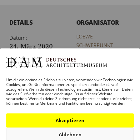
DETAILS
ORGANISATOR
LOEWE
Datum:
24. März 2020
SCHWERPUNKT
ARCHITEKTUREN
Zeit:
DES ORDNENS
19:00 – 21:00
Um dir ein optimales Erlebnis zu bieten, verwenden wir Technologien wie
Eintritt:
Cookies, um Geräteinformationen zu speichern und/oder darauf
zuzugreifen. Wenn du diesen Technologien zustimmst, können wir Daten
€5
wie das Surfverhalten oder eindeutige IDs auf dieser Website
verarbeiten. Wenn du deine Zustimmung nicht erteilst oder zurückziehst,
können bestimmte Merkmale und Funktionen beeinträchtigt werden.
Veranstaltungskategorie:
VERANSTALTUNG
Akzeptieren
Veranstaltung-Tags:
BP-
BOEHM100
Ablehnen