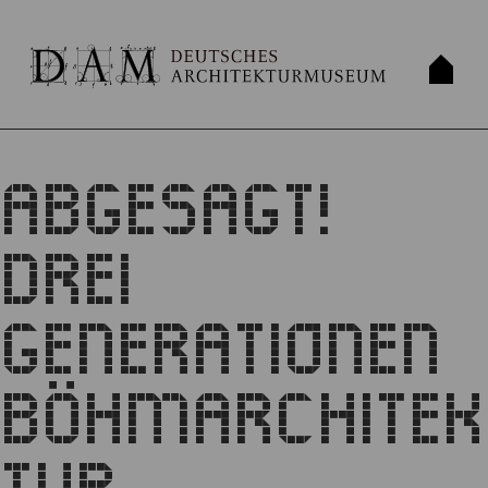
VERANSTALTUNG
ABGESAGT!
DREI
GENERATIONEN
BÖHMARCHITEK
TUR