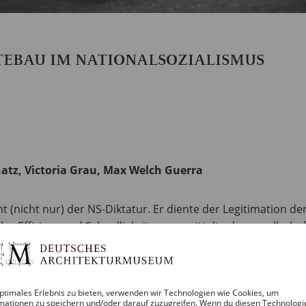
EBAU IM NATIONALSOZIALISMUS
tz, Victoria Grau, Max Welch Guerra
 (nicht nur) der NS-Diktatur. Er diente der Legitimation de
 Effizienz und Schnelligkeit, er vermittelte das gesellsch
ue Fachleute. Er war ein Medium der Konkurrenz, vor allem 
reitung und Durchführung des Krieges. Im städtebaulichen A
errt und ermordet wurden. Das in diesem Jahr vorgelegte B
ptimales Erlebnis zu bieten, verwenden wir Technologien wie Cookies, um
ynamik. Denn zwischen 1933 und 1945 wechselten mehrfach d
mationen zu speichern und/oder darauf zuzugreifen. Wenn du diesen Technologi