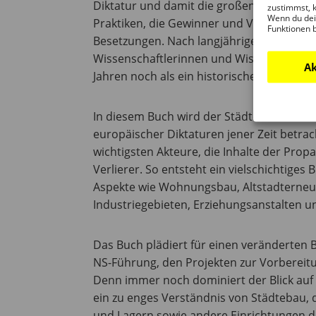
Diktatur und damit die großen Themen de
zustimmst, k
Wenn du dei
Praktiken, die Gewinner und Verlierer. 
Funktionen 
Besetzungen. Nach langjähriger Erforschu
Wissenschaftlerinnen und Wissenschaftler
Ak
Jahren noch als ein historischer Gegenstan
In diesem Buch wird der Städtebau der N
europäischer Diktaturen jener Zeit betr
wichtigsten Akteure, die Inhalte der Pro
Verlierer. So entsteht ein vielschichtiges
Aspekte wie Wohnungsbau, Altstadterneuer
Industriegebieten, Erziehungsanstalten un
Das Buch plädiert für einen veränderten B
NS-Führung, den Projekten zur Vorbereitu
Denn immer noch dominiert der Blick auf di
ein zu enges Verständnis von Städtebau, 
und Lagern sowie andere Einrichtungen d