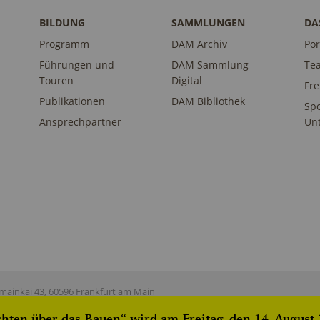
BILDUNG
SAMMLUNGEN
DA
Programm
DAM Archiv
Por
Führungen und
DAM Sammlung
Te
Touren
Digital
Fr
Publikationen
DAM Bibliothek
Sp
Ansprechpartner
Unt
ainkai 43, 60596 Frankfurt am Main
ten über das Bauen“ wird am Freitag, den 14. August 2