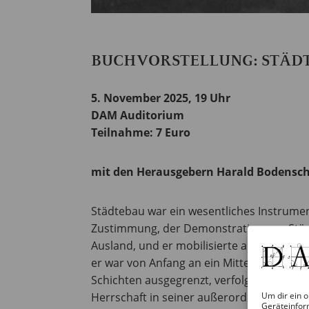
BUCHVORSTELLUNG: STÄDT
5. November 2025, 19 Uhr
DAM Auditorium
Teilnahme: 7 Euro
mit den Herausgebern Harald Bodenscha
Städtebau war ein wesentliches Instrument
Zustimmung, der Demonstration von Stärke,
Ausland, und er mobilisierte alte wie ne
er war von Anfang an ein Mittel zur Vorbe
Schichten ausgegrenzt, verfolgt, eingesp
Um dir ein o
Herrschaft in seiner außerordentlichen D
Geräteinfor