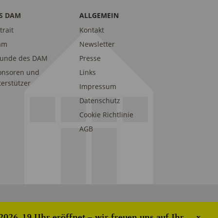
S DAM
ALLGEMEIN
trait
Kontakt
am
Newsletter
eunde des DAM
Presse
onsoren und
Links
erstützer
Impressum
Datenschutz
Cookie Richtlinie
AGB
026, 19 Uhr eröffnet – wir freuen uns auf Ihr
x