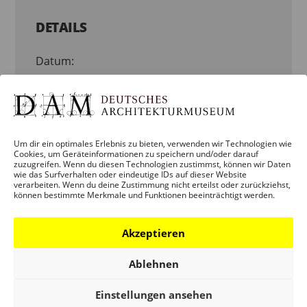
DETAILS
Datum:
28. Juni 2019
Zeit:
19:00 – 21:00
Um dir ein optimales Erlebnis zu bieten, verwenden wir Technologien wie
Cookies, um Geräteinformationen zu speichern und/oder darauf
Veranstaltungskategorie:
zuzugreifen. Wenn du diesen Technologien zustimmst, können wir Daten
wie das Surfverhalten oder eindeutige IDs auf dieser Website
VERANSTALTUNG
verarbeiten. Wenn du deine Zustimmung nicht erteilst oder zurückziehst,
können bestimmte Merkmale und Funktionen beeinträchtigt werden.
WEITERE
ORT
Akzeptieren
ANGABEN
DAM
Ablehnen
SCHAUMAINKAI
Download 1:
Einstellungen ansehen
EINLADUNGSKARTE