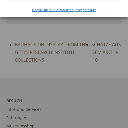
SCHÄTZE AUS DEM
Cookie-Richtlinie
Datenschutz
Impressum
ARCHIV .10
BAUHAUS ON DISPLAY. FROM THE
SCHÄTZE AUS
GETTY RESEARCH INSTITUTE
DEM ARCHIV
COLLECTIONS
.10
BESUCH
Infos und Services
Führungen
Museumsshop