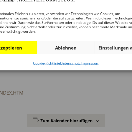
ptimales Erlebnis zu bieten, verwenden wir Technologien wie Cookies, um
mationen zu speichern und/oder darauf zuzugreifen. Wenn du diesen Technologi
rtuellen Rundgang durch die Ausstellung BEST HIGHRISES 202
önnen wir Daten wie das Surfverhalten oder eindeutige IDs auf dieser Website v
ne Zustimmung nicht erteilst oder zurückziehst, können bestimmte Merkmale u
r Ausstellung und wird gemeinsam mit den Finalisten anhan
beeinträchtigt werden.
tiert.
zeptieren
Ablehnen
Einstellungen 
räsentiert eine Auswahl aktueller Hochhausprojekte auf der
ät, innovative Bautechnik, städtebauliche Einbindung, Nachh
Cookie-Richtlinie
Datenschutz
Impressum
INDEX.HTM
Zum Kalender hinzufügen