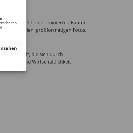
en
0/21 und stellt die nominierten Bauten
erarbeiten.
nd
d von Modellen, großformatigen Fotos,
ansehen
 ganzen Welt, die sich durch
altigkeit und Wirtschaftlichkeit