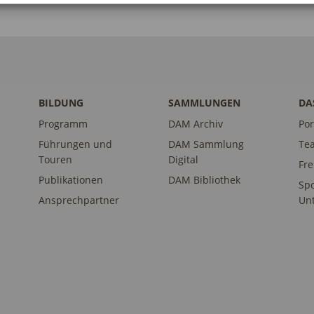
BILDUNG
SAMMLUNGEN
DA
Programm
DAM Archiv
Por
Führungen und
DAM Sammlung
Te
Touren
Digital
Fr
Publikationen
DAM Bibliothek
Sp
Ansprechpartner
Unt