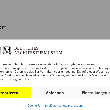
ort
ptimales Erlebnis zu bieten, verwenden wir Technologien wie Cookies, um
mationen zu speichern und/oder darauf zuzugreifen. Wenn du diesen Technologi
önnen wir Daten wie das Surfverhalten oder eindeutige IDs auf dieser Website v
ne Zustimmung nicht erteilst oder zurückziehst, können bestimmte Merkmale u
Kalender abonnieren
beeinträchtigt werden.
zeptieren
Ablehnen
Einstellungen 
Cookie-Richtlinie
Datenschutz
Impressum