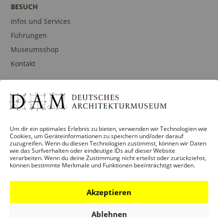
BESUCH
Infos und Services
Führungen
Museumsshop
Kontakt
PROGRAMM
Ausstellungen
Um dir ein optimales Erlebnis zu bieten, verwenden wir Technologien wie
Cookies, um Geräteinformationen zu speichern und/oder darauf
Veranstaltungen
zuzugreifen. Wenn du diesen Technologien zustimmst, können wir Daten
wie das Surfverhalten oder eindeutige IDs auf dieser Website
Architekturpreise
verarbeiten. Wenn du deine Zustimmung nicht erteilst oder zurückziehst,
Publikationen
können bestimmte Merkmale und Funktionen beeinträchtigt werden.
Akzeptieren
BILDUNG
Ablehnen