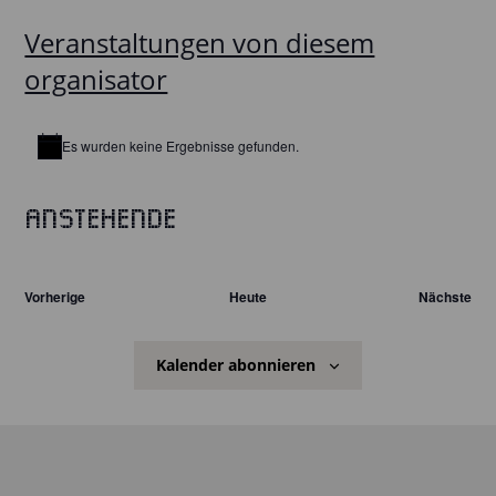
Veranstaltungen von diesem
organisator
Es wurden keine Ergebnisse gefunden.
Hinweis
Anstehende
Datum
wählen.
Vorherige
Heute
Nächste
Veranstaltungen
Veranst
Kalender abonnieren