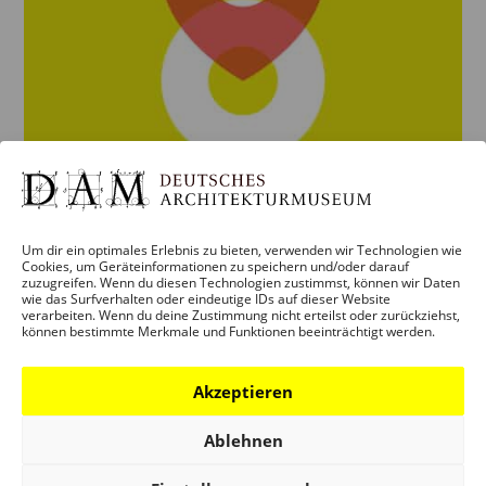
Um dir ein optimales Erlebnis zu bieten, verwenden wir Technologien wie
Cookies, um Geräteinformationen zu speichern und/oder darauf
zuzugreifen. Wenn du diesen Technologien zustimmst, können wir Daten
ACHT ORTE ACHT AUTOR*INNEN
wie das Surfverhalten oder eindeutige IDs auf dieser Website
verarbeiten. Wenn du deine Zustimmung nicht erteilst oder zurückziehst,
BEGEGNUNGEN ZWISCHEN
können bestimmte Merkmale und Funktionen beeinträchtigt werden.
LITERATUR UND ARCHITEKTUR
von
anna
|
Juni 21, 2023
Akzeptieren
Von der Jahrhunderthalle ganz im Westen Frankfurts
Ablehnen
bis zur Riederwaldsiedlung im Frankfurter Osten, von