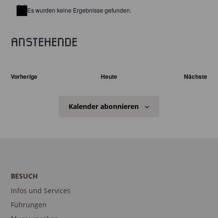
Es wurden keine Ergebnisse gefunden.
Hinweis
Anstehende
Datum
wählen.
Veranstaltungen
Vorherige
Heute
Nächste
Veranst
Kalender abonnieren
BESUCH
Infos und Services
Führungen