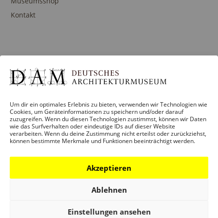
Museumsshop
Kontakt
PROGRAMM
Ausstellungen
Veranstaltungen
Architekturpreise
Um dir ein optimales Erlebnis zu bieten, verwenden wir Technologien wie
Cookies, um Geräteinformationen zu speichern und/oder darauf
Publikationen
zuzugreifen. Wenn du diesen Technologien zustimmst, können wir Daten
wie das Surfverhalten oder eindeutige IDs auf dieser Website
verarbeiten. Wenn du deine Zustimmung nicht erteilst oder zurückziehst,
können bestimmte Merkmale und Funktionen beeinträchtigt werden.
BILDUNG
Akzeptieren
Programm
Ablehnen
Führungen und Touren
Publikationen
Einstellungen ansehen