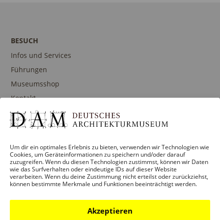
BESUCH
Infos und Services
Führungen
Museumsshop
Kontakt
PROGRAMM
Um dir ein optimales Erlebnis zu bieten, verwenden wir Technologien wie
Cookies, um Geräteinformationen zu speichern und/oder darauf
Ausstellungen
zuzugreifen. Wenn du diesen Technologien zustimmst, können wir Daten
wie das Surfverhalten oder eindeutige IDs auf dieser Website
Veranstaltungen
verarbeiten. Wenn du deine Zustimmung nicht erteilst oder zurückziehst,
können bestimmte Merkmale und Funktionen beeinträchtigt werden.
Architekturpreise
Publikationen
Akzeptieren