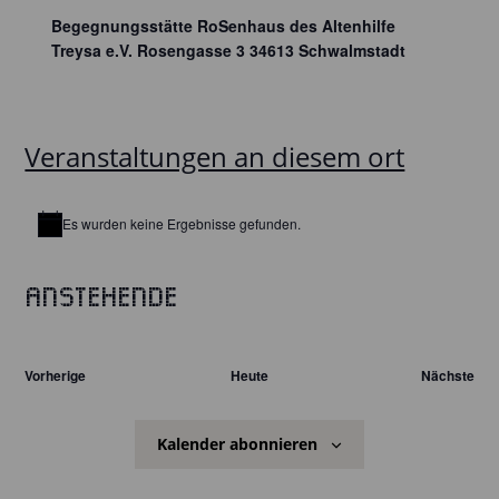
Begegnungsstätte RoSenhaus des Altenhilfe
Treysa e.V. Rosengasse 3 34613 Schwalmstadt
Veranstaltungen an diesem ort
Es wurden keine Ergebnisse gefunden.
Hinweis
Anstehende
Datum
wählen.
Veranstaltungen
Vorherige
Heute
Nächste
Veranst
Kalender abonnieren