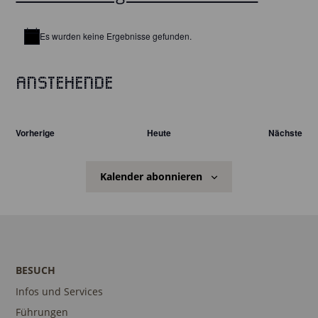
Es wurden keine Ergebnisse gefunden.
Hinweis
Anstehende
Datum
wählen.
Veranstaltungen
Vorherige
Heute
Nächste
Veranst
Kalender abonnieren
BESUCH
Infos und Services
Führungen