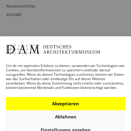
Museumsshop
Kontakt
PROGRAMM
Ausstellungen
Veranstaltungen
Um dir ein optimales Erlebnis zu bieten, verwenden wir Technologien wie
Architekturpreise
Cookies, um Geräteinformationen zu speichern und/oder darauf
zuzugreifen. Wenn du diesen Technologien zustimmst, können wir Daten
Publikationen
wie das Surfverhalten oder eindeutige IDs auf dieser Website
verarbeiten. Wenn du deine Zustimmung nicht erteilst oder zurückziehst,
können bestimmte Merkmale und Funktionen beeinträchtigt werden.
BILDUNG
Akzeptieren
Programm
Ablehnen
Führungen und Touren
Publikationen
Einstellungen ansehen