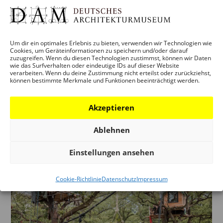
SCHÖN HIER. ARCHITEKTUR AUF
DEM LAND
von
anna
|
Dezember 11, 2023
Um dir ein optimales Erlebnis zu bieten, verwenden wir Technologien wie
Cookies, um Geräteinformationen zu speichern und/oder darauf
AUSSTELLUNG: SCHÖN HIER. ARCHITEKTUR AUF DEM
zuzugreifen. Wenn du diesen Technologien zustimmst, können wir Daten
wie das Surfverhalten oder eindeutige IDs auf dieser Website
LAND Eröffnung am 18. Dezember 2023, 17 Uhr,
verarbeiten. Wenn du deine Zustimmung nicht erteilst oder zurückziehst,
Haus Uckermark Ländliche Räume als
können bestimmte Merkmale und Funktionen beeinträchtigt werden.
Lebensmittelpunkt gewinnen zunehmend an
Akzeptieren
Aufmerksamkeit. Sie sind Orte zum Wohnen, Leben
und Arbeiten. Sie benötigen eine zeitgemäße
Ablehnen
technische,...
Einstellungen ansehen
Cookie-Richtlinie
Datenschutz
Impressum