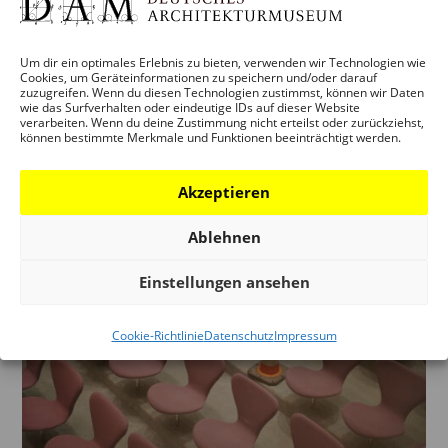
Ausstellung 23. bis 27.09.2024 von 10 bis 18 Uhr und
auf Anfrage (info@bda-sachsen.de) Eintritt frei Ort:
Um dir ein optimales Erlebnis zu bieten, verwenden wir Technologien wie
Tapetenwerk Leipzig, Halle C01, Lützner Straße 91,
Cookies, um Geräteinformationen zu speichern und/oder darauf
zuzugreifen. Wenn du diesen Technologien zustimmst, können wir Daten
04177 Leipzig Der DAM Preis 2024 ging an GUSTAV
wie das Surfverhalten oder eindeutige IDs auf dieser Website
verarbeiten. Wenn du deine Zustimmung nicht erteilst oder zurückziehst,
DÜSING & MAX HACKE für das STUDIERENDENHAUS
können bestimmte Merkmale und Funktionen beeinträchtigt werden.
DER TU...
Akzeptieren
Ablehnen
Einstellungen ansehen
Cookie-Richtlinie
Datenschutz
Impressum