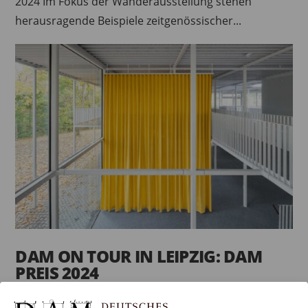
2024 Im Fokus der Wanderausstellung stehen
herausragende Beispiele zeitgenössischer...
DAM ON TOUR IN LEIPZIG: DAM
PREIS 2024
von
anna
|
August 20, 2024