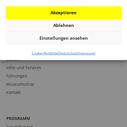
dem DFF – Deutsches Filminstitut & Filmmuseum Der
Film ist eine Expedition durch die einzige realisierte
Akzeptieren
Raumstadt weltweit – die in den 1960er Jahren
Ablehnen
gebaute...
Einstellungen ansehen
Cookie-Richtlinie
Datenschutz
Impressum
BESUCH
Infos und Services
Führungen
Museumsshop
Kontakt
PROGRAMM
Ausstellungen