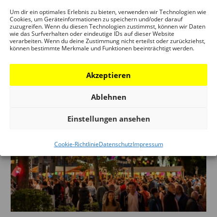
Mit gutem Beispiel voran – Gebaute Transformation
Um dir ein optimales Erlebnis zu bieten, verwenden wir Technologien wie
im Einfamilienhausbestand Podiumsdiskussion 20.
Cookies, um Geräteinformationen zu speichern und/oder darauf
zuzugreifen. Wenn du diesen Technologien zustimmst, können wir Daten
August 2026, 19 Uhr DAM Auditorium Teilnahme: 7
wie das Surfverhalten oder eindeutige IDs auf dieser Website
verarbeiten. Wenn du deine Zustimmung nicht erteilst oder zurückziehst,
EUR Das Einfamilienhaus prägt wie kein anderer
können bestimmte Merkmale und Funktionen beeinträchtigt werden.
Gebäudetyp die deutschen Siedlungslandschaften –
und steht heute im Zentrum...
Akzeptieren
Ablehnen
Einstellungen ansehen
Cookie-Richtlinie
Datenschutz
Impressum