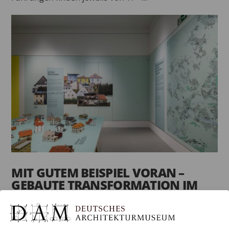
MIT GUTEM BEISPIEL VORAN –
GEBAUTE TRANSFORMATION IM
EINFAMILIENHAUSBESTAND
von
anna
|
Juni 23, 2026