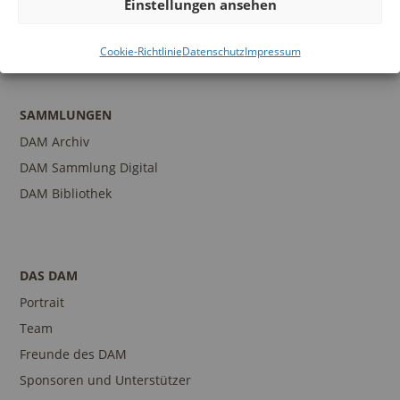
Einstellungen ansehen
Publikationen
Ansprechpartner
Cookie-Richtlinie
Datenschutz
Impressum
SAMMLUNGEN
DAM Archiv
DAM Sammlung Digital
DAM Bibliothek
DAS DAM
Portrait
Team
Freunde des DAM
Sponsoren und Unterstützer