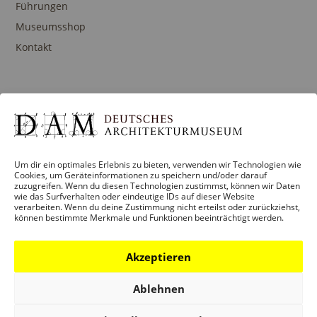
Führungen
Museumsshop
Kontakt
PROGRAMM
Ausstellungen
Veranstaltungen
Um dir ein optimales Erlebnis zu bieten, verwenden wir Technologien wie
Architekturpreise
Cookies, um Geräteinformationen zu speichern und/oder darauf
zuzugreifen. Wenn du diesen Technologien zustimmst, können wir Daten
Publikationen
wie das Surfverhalten oder eindeutige IDs auf dieser Website
verarbeiten. Wenn du deine Zustimmung nicht erteilst oder zurückziehst,
können bestimmte Merkmale und Funktionen beeinträchtigt werden.
Akzeptieren
BILDUNG
Programm
Ablehnen
Führungen und Touren