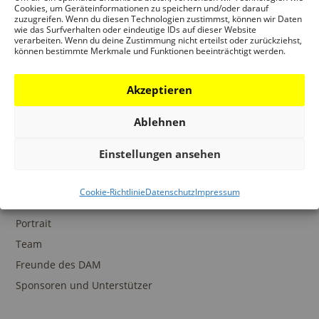
Ansprechpartner
Cookies, um Geräteinformationen zu speichern und/oder darauf
zuzugreifen. Wenn du diesen Technologien zustimmst, können wir Daten
wie das Surfverhalten oder eindeutige IDs auf dieser Website
verarbeiten. Wenn du deine Zustimmung nicht erteilst oder zurückziehst,
können bestimmte Merkmale und Funktionen beeinträchtigt werden.
SAMMLUNGEN
Akzeptieren
DAM Archiv
DAM Sammlung Digital
Ablehnen
DAM Bibliothek
Einstellungen ansehen
Cookie-Richtlinie
Datenschutz
Impressum
DAS DAM
Portrait
Team
Freunde des DAM
Sponsoren und Unterstützer