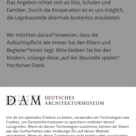
Das Angebot richtet sich an Kita, Schulen und
Familien. Durch die Kooperation ist es uns möglich,
die Legobaustelle abermals kostenlos anzubieten.
Wir möchten darauf hinweisen, dass die
Aufsichtspflicht wie immer bei den Eltern und
Begleiter*innen liegt. Bitte bleiben Sie bei den
Kindern, solange diese „auf der Baustelle spielen“.
Herzlichen Dank.
Zum Kalender hinzufügen
Um dir ein optimales Erlebnis zu bieten, verwenden wir Technologien wie
Cookies, um Geräteinformationen zu speichern und/oder darauf
DETAILS
zuzugreifen. Wenn du diesen Technologien zustimmst, können wir Daten
wie das Surfverhalten oder eindeutige IDs auf dieser Website
verarbeiten. Wenn du deine Zustimmung nicht erteilst oder zurückziehst,