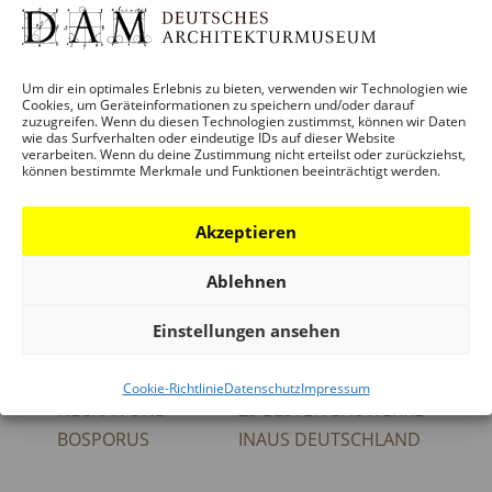
DEUTSCHES ARCHITEKTURMUSEUM
(DAM)
Um dir ein optimales Erlebnis zu bieten, verwenden wir Technologien wie
Schaumainkai 43
Cookies, um Geräteinformationen zu speichern und/oder darauf
Frankfurt / M.
,
Hessen
D-60596
zuzugreifen. Wenn du diesen Technologien zustimmst, können wir Daten
wie das Surfverhalten oder eindeutige IDs auf dieser Website
verarbeiten. Wenn du deine Zustimmung nicht erteilst oder zurückziehst,
Telefon:
können bestimmte Merkmale und Funktionen beeinträchtigt werden.
+49 (0)69 212-38844
Akzeptieren
Ablehnen
PAUL BONATZ 1877–
DAM PREIS FÜR
Einstellungen ansehen
1956. LEBEN UND
ARCHITEKTUR IN
BAUEN ZWISCHEN
DEUTSCHLAND 2010 – DIE
Cookie-Richtlinie
Datenschutz
Impressum
NECKAR UND
23 BESTEN BAUWERKE
BOSPORUS
INAUS DEUTSCHLAND