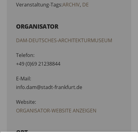
Veranstaltung-Tags:
ARCHIV
,
DE
ORGANISATOR
DAM-DEUTSCHES-ARCHITEKTURMUSEUM
Telefon:
+49 (0)69 21238844
E-Mail:
info.dam@stadt-frankfurt.de
Website:
ORGANISATOR-WEBSITE ANZEIGEN
ORT