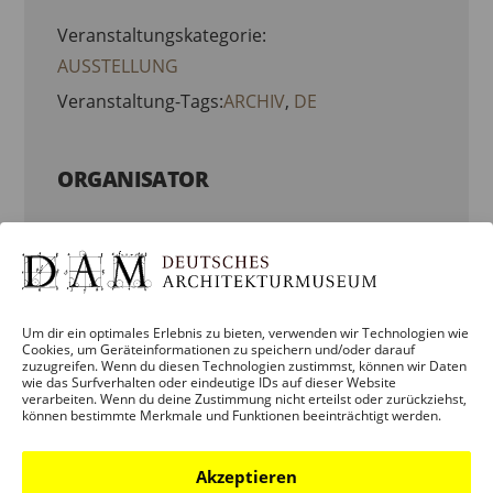
Veranstaltungskategorie:
AUSSTELLUNG
Veranstaltung-Tags:
ARCHIV
,
DE
ORGANISATOR
DAM-DEUTSCHES-ARCHITEKTURMUSEUM
Telefon:
+49 (0)69 21238844
Um dir ein optimales Erlebnis zu bieten, verwenden wir Technologien wie
Cookies, um Geräteinformationen zu speichern und/oder darauf
E-Mail:
zuzugreifen. Wenn du diesen Technologien zustimmst, können wir Daten
wie das Surfverhalten oder eindeutige IDs auf dieser Website
info.dam@stadt-frankfurt.de
verarbeiten. Wenn du deine Zustimmung nicht erteilst oder zurückziehst,
können bestimmte Merkmale und Funktionen beeinträchtigt werden.
Website:
Akzeptieren
ORGANISATOR-WEBSITE ANZEIGEN