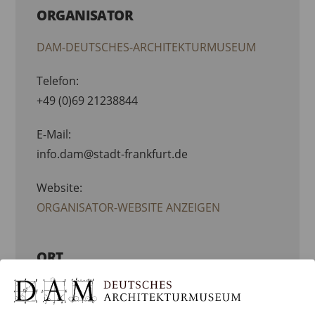
ORGANISATOR
DAM-DEUTSCHES-ARCHITEKTURMUSEUM
Telefon:
+49 (0)69 21238844
E-Mail:
info.dam@stadt-frankfurt.de
Website:
ORGANISATOR-WEBSITE ANZEIGEN
ORT
DEUTSCHES ARCHITEKTURMUSEUM
(DAM)