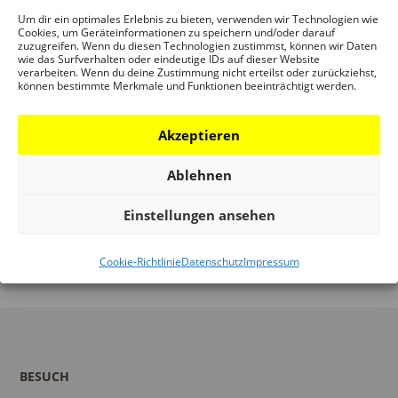
Schaumainkai 43
Um dir ein optimales Erlebnis zu bieten, verwenden wir Technologien wie
Cookies, um Geräteinformationen zu speichern und/oder darauf
Frankfurt / M.
,
Hessen
D-60596
zuzugreifen. Wenn du diesen Technologien zustimmst, können wir Daten
wie das Surfverhalten oder eindeutige IDs auf dieser Website
verarbeiten. Wenn du deine Zustimmung nicht erteilst oder zurückziehst,
Telefon:
können bestimmte Merkmale und Funktionen beeinträchtigt werden.
+49 (0)69 212-38844
Akzeptieren
Ablehnen
INDIVIDUALITÄT +
HELMUT STRIFFLER
Einstellungen ansehen
SERIE. BAUKULTUR
ARCHITEKT . FOTOGRAF
UND MATERIALIEN
ROBERT HÄUSSER
Cookie-Richtlinie
Datenschutz
Impressum
BESUCH