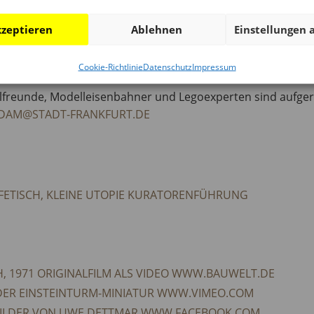
zeptieren
Ablehnen
Einstellungen 
hr, 5 Euro
Cookie-Richtlinie
Datenschutz
Impressum
rkstatt
lfreunde, Modelleisenbahner und Legoexperten sind aufgeruf
DAM@STADT-FRANKFURT.DE
FETISCH, KLEINE UTOPIE KURATORENFÜHRUNG
H, 1971 ORIGINALFILM ALS VIDEO WWW.BAUWELT.DE
DER EINSTEINTURM-MINIATUR WWW.VIMEO.COM
BILDER VON UWE DETTMAR WWW.FACEBOOK.COM