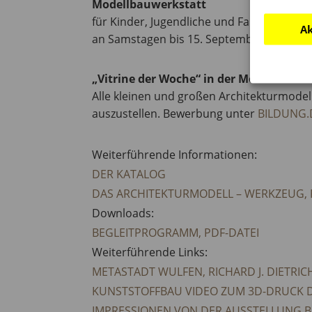
Modellbauwerkstatt
für Kinder, Jugendliche und Familien
Ak
an Samstagen bis 15. September, 12–16 U
„Vitrine der Woche“ in der Modellbauwe
Alle kleinen und großen Architekturmodel
auszustellen. Bewerbung unter
BILDUNG.
Weiterführende Informationen:
DER KATALOG
DAS ARCHITEKTURMODELL – WERKZEUG, 
Downloads:
BEGLEITPROGRAMM, PDF-DATEI
Weiterführende Links:
METASTADT WULFEN, RICHARD J. DIETRIC
KUNSTSTOFFBAU VIDEO ZUM 3D-DRUCK 
IMPRESSIONEN VON DER AUSSTELLUNG 