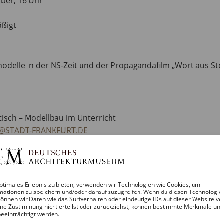
mber, 16 Uhr
äßigt
odelle in der NS-Zeit und der Propagandafilm „Wort aus St
tisch – Modellbau im Unterricht
@STADT-FRANKFURT.DE
E-UP, Architekturmodelle im Film 1927–2010“ von Gabu He
ptimales Erlebnis zu bieten, verwenden wir Technologien wie Cookies, um
mationen zu speichern und/oder darauf zuzugreifen. Wenn du diesen Technologi
önnen wir Daten wie das Surfverhalten oder eindeutige IDs auf dieser Website v
ne Zustimmung nicht erteilst oder zurückziehst, können bestimmte Merkmale u
beeinträchtigt werden.