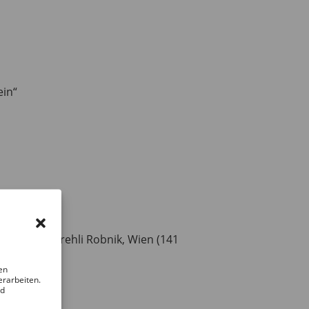
ein“
indl und Drehli Robnik, Wien (141
en
erarbeiten.
nd