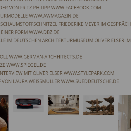
DER VON FRITZ PHILIPP WWW.FACEBOOK.COM
EKTURMODELLE WWW.AWMAGAZIN.DE
R SCHAUMSTOFF­SCHNITZEL FRIEDERIKE MEYER IM GESPRÄC
H EINER FORM WWW.DBZ.DE
E IM DEUTSCHEN ARCHITEKTURMUSEUM OLIVER ELSER IM
 HOLL WWW.GERMAN-ARCHHITECTS.DE
LZE WWW.SPIEGEL.DE
 INTERVIEW MIT OLIVER ELSER WWW.STYLEPARK.COM
F VON LAURA WEISSMÜLLER WWW.SUEDDEUTSCHE.DE