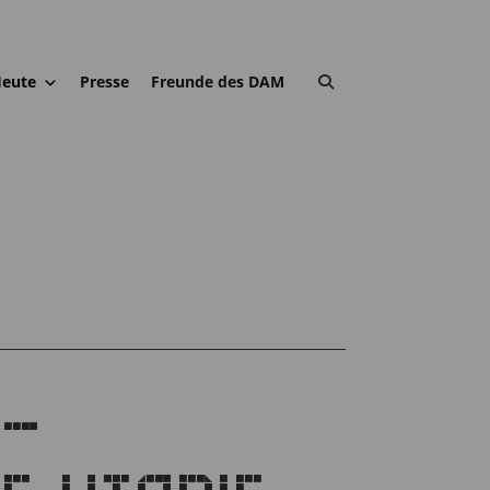
eute
Presse
Freunde des DAM
 –