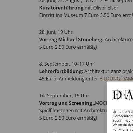
20. Juni, 22. August, 18 Uhr 7. + 16. Septe
Kuratorenführung
mit Oliver Elser
Eintritt ins Museum 7 Euro 3,50 Euro erm
28. Juni, 19 Uhr
Vortrag Michael Stöneberg:
Architekturm
5 Euro 2,50 Euro ermäßigt
8. September, 10–17 Uhr
Lehrerfortbildung:
Architektur ganz prak
45 Euro, Anmeldung unter
BILDUNG.DAM
14. September, 19 Uhr
Vortrag und Screening
„MOCK-UPS IN CLOS
Spielfilmszenen mit Architekturmodellen)
Um dir ein o
Geräteinfor
5 Euro 2,50 Euro ermäßigt
zustimmst, k
Wenn du dei
Funktionen 