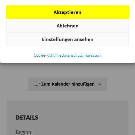
dem die Autoren aus dem Blickwinkel ihres jeweiligen
Akzeptieren
Betätigungsfeldes ihre eigene Klinken-Welt öffnen.
Ablehnen
Ausstellung und Katalog wurden mit finanzieller
Unterstützung von FSB realisiert.
Einstellungen ansehen
Cookie-Richtlinie
Datenschutz
Impressum
Zum Kalender hinzufügen
DETAILS
Beginn: