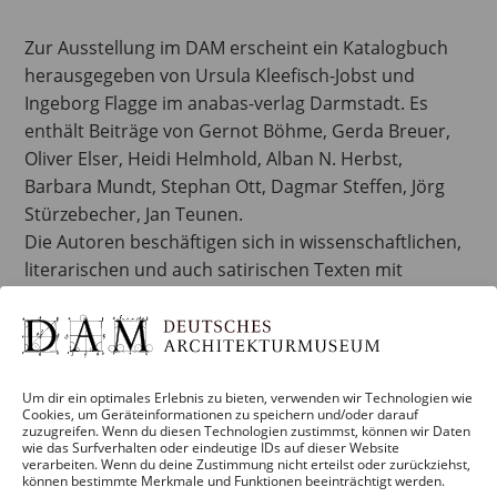
Zur Ausstellung im DAM erscheint ein Katalogbuch
herausgegeben von Ursula Kleefisch-Jobst und
Ingeborg Flagge im anabas-verlag Darmstadt. Es
enthält Beiträge von Gernot Böhme, Gerda Breuer,
Oliver Elser, Heidi Helmhold, Alban N. Herbst,
Barbara Mundt, Stephan Ott, Dagmar Steffen, Jörg
Stürzebecher, Jan Teunen.
Die Autoren beschäftigen sich in wissenschaftlichen,
literarischen und auch satirischen Texten mit
Türdrückern und Griffen, dem Greifen und Be-
greifen. „Türdrücker sind Mittel der Weltentdeckung“,
bemerkt der Philosoph Gernot Böhme in seinem
Beitrag. Große Worte über einen kleinen
Um dir ein optimales Erlebnis zu bieten, verwenden wir Technologien wie
Gegenstand, der aber, einmal in den Blick
Cookies, um Geräteinformationen zu speichern und/oder darauf
zuzugreifen. Wenn du diesen Technologien zustimmst, können wir Daten
genommen, nicht nur Türen öffnet, sondern Welten
wie das Surfverhalten oder eindeutige IDs auf dieser Website
erschließen kann. In diesem Sinne ist eher ein
verarbeiten. Wenn du deine Zustimmung nicht erteilst oder zurückziehst,
können bestimmte Merkmale und Funktionen beeinträchtigt werden.
Lesebuch für Entdeckungsfreudige entstanden, in