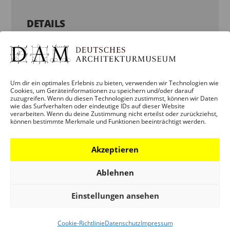
DETAILS
Datum:
19. Januar 2023
Um dir ein optimales Erlebnis zu bieten, verwenden wir Technologien wie
Zeit:
Cookies, um Geräteinformationen zu speichern und/oder darauf
zuzugreifen. Wenn du diesen Technologien zustimmst, können wir Daten
18:00
wie das Surfverhalten oder eindeutige IDs auf dieser Website
verarbeiten. Wenn du deine Zustimmung nicht erteilst oder zurückziehst,
können bestimmte Merkmale und Funktionen beeinträchtigt werden.
Veranstaltungskategorien:
ERWACHSENE
,
VERANSTALTUNG
,
Akzeptieren
VERMITTLUNG
Ablehnen
ORGANISATOREN
Einstellungen ansehen
DEUTSCHES ARCHITEKTURMUSEUM
Cookie-Richtlinie
Datenschutz
Impressum
(DAM)