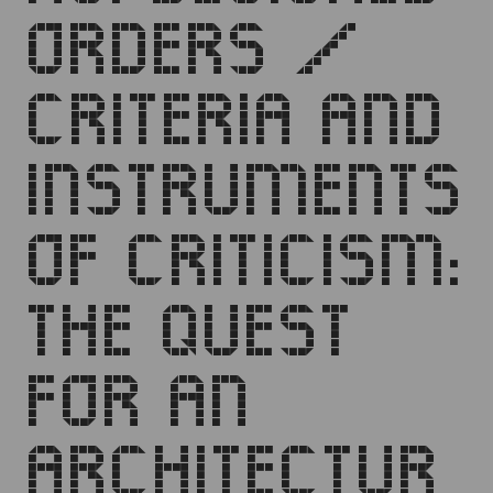
ORDERS /
CRITERIA AND
INSTRUMENTS
OF CRITICISM:
THE QUEST
FOR AN
ARCHITECTUR