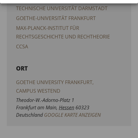
TECHNISCHE UNIVERSITÄT DARMSTADT
GOETHE-UNIVERSITÄT FRANKFURT
MAX-PLANCK-INSTITUT FÜR
RECHTSGESCHICHTE UND RECHTHEORIE
CCSA
ORT
GOETHE UNIVERSITY FRANKFURT,
CAMPUS WESTEND
Theodor-W.-Adorno-Platz 1
Frankfurt am Main
,
Hessen
60323
Deutschland
GOOGLE KARTE ANZEIGEN