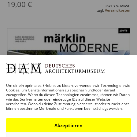
19,00
€
inkl. 7 % MwSt.
zzgl.
Versandkosten
Um dir ein optimales Erlebnis zu bieten, verwenden wir Technologien wie
Cookies, um Geräteinformationen zu speichern und/oder darauf
zuzugreifen. Wenn du diesen Technologien zustimmst, können wir Daten
wie das Surfverhalten oder eindeutige IDs auf dieser Website
verarbeiten. Wenn du deine Zustimmung nicht erteilst oder zurückziehst,
können bestimmte Merkmale und Funktionen beeinträchtigt werden.
Akzeptieren
MÄRKLINMODERNE: VOM BAU ZUM
BAUSATZ UND ZURÜCK