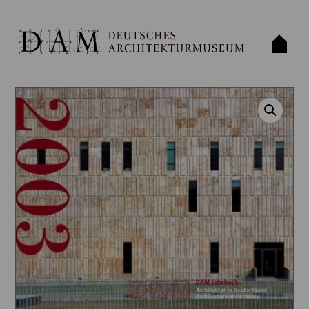
Start
/
Publikation
/
Buch
/ DAM Jahrbuch 2003